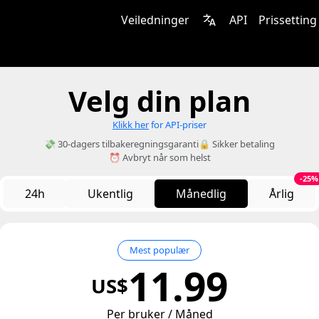
Veiledninger
API
Prissetting
Velg din plan
Klikk her
for API-priser
💸 30-dagers tilbakeregningsgaranti
🔒 Sikker betaling
⏰ Avbryt når som helst
-25%
24h
Ukentlig
Månedlig
Årlig
Mest populær
11.99
US$
Per bruker / Måned