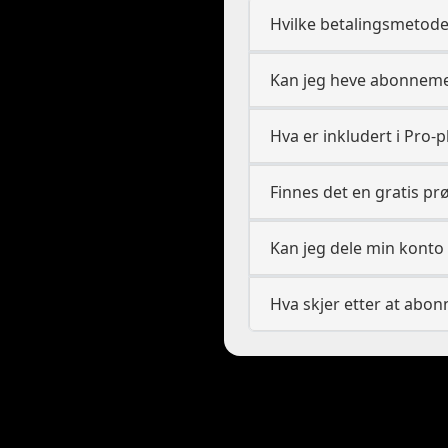
Hvilke betalingsmetode
Kan jeg heve abonnemen
Hva er inkludert i Pro-
Finnes det en gratis pr
Kan jeg dele min kont
Hva skjer etter at abo