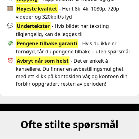
🎞️
Høyeste kvalitet
- Hent 8k, 4k, 1080p, 720p
videoer og 320kbit/s lyd
💬
Undertekster
- Hvis bildet har teksting
tilgjengelig, kan de legges til
💸
Pengene-tilbake-garanti
- Hvis du ikke er
fornøyd, får du pengene tilbake – uten spørsmål
⏰
Avbryt når som helst
- Det er enkelt å
kansellere. Du finner en avbestillingsmulighet
med ett klikk på kontosiden vår, og kontoen din
forblir oppgradert resten av perioden!
Ofte stilte spørsmål