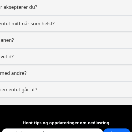
r aksepterer du?
tet mitt når som helst?
planen?
øvetid?
o med andre?
nnementet går ut?
Hent tips og oppdateringer om nedlasting