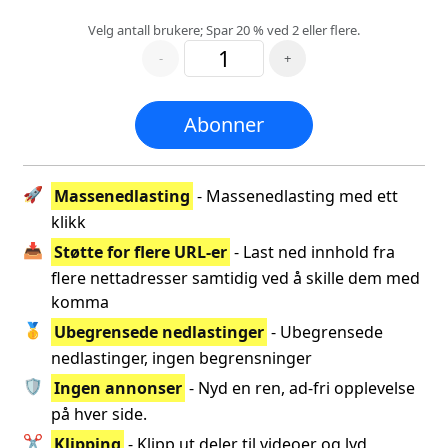
Velg antall brukere; Spar 20 % ved 2 eller flere.
-
+
Abonner
🚀
Massenedlasting
- Massenedlasting med ett
klikk
📥
Støtte for flere URL-er
- Last ned innhold fra
flere nettadresser samtidig ved å skille dem med
komma
🥇
Ubegrensede nedlastinger
- Ubegrensede
nedlastinger, ingen begrensninger
🛡️
Ingen annonser
- Nyd en ren, ad-fri opplevelse
på hver side.
✂️
Klipping
- Klipp ut deler til videoer og lyd