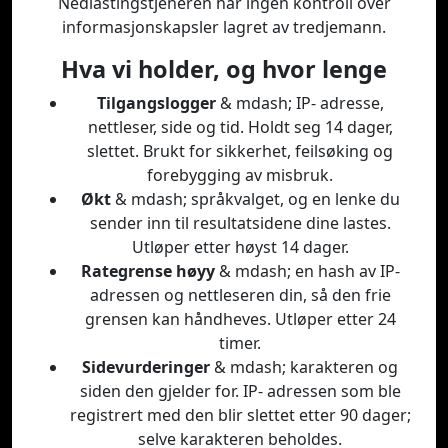
Nedlastingstjeneren har ingen kontroll over
informasjonskapsler lagret av tredjemann.
Hva vi holder, og hvor lenge
Tilgangslogger
& mdash; IP- adresse,
nettleser, side og tid. Holdt seg 14 dager,
slettet. Brukt for sikkerhet, feilsøking og
forebygging av misbruk.
Økt
& mdash; språkvalget, og en lenke du
sender inn til resultatsidene dine lastes.
Utløper etter høyst 14 dager.
Rategrense høyy
& mdash; en hash av IP-
adressen og nettleseren din, så den frie
grensen kan håndheves. Utløper etter 24
timer.
Sidevurderinger
& mdash; karakteren og
siden den gjelder for. IP- adressen som ble
registrert med den blir slettet etter 90 dager;
selve karakteren beholdes.