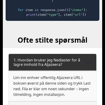
)

for
 item 
in
 response.json()[
"items"
]:

print
(item[
"type"
], item[
"url"
])
Ofte stilte spørsmål
1. Hvordan bruker jeg Nedlaster for å
lagre innhold fra Aljazeera?
Lim inn enhver offentlig Aljazeera URL i
boksen øverst på denne siden og trykk Last
ned. Fila er klar om noen sekunder – ingen
tilmelding, ingen installasjon.