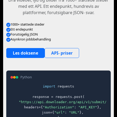
Dra videoer, lyd og bilder fra 1000+ støttede steder
med ett API. Ett endepunkt, hundrevis av
plattformer, forutsigbare JSON- svar.
1000+ støttede steder
Ett endepunkt
Forutsigelig JSON
Asynkron jobbbehandling
Les doksene
API- priser
Python
import
 requests

response = requests.post(

"https://api.downloader.org/api/v1/submit/"
,

    headers={
"Authorization"
: 
"API_KEY"
},

    json={
"url"
: 
"URL"
},
