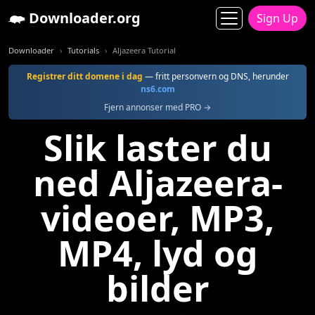
Downloader.org
Sign Up
Downloader
Tutorials
Aljazeera Tutorial
Registrer ditt domene i dag
— fritt personvern og DNS, herunder
ns6.com
Fjern annonser med PRO →
Slik laster du
ned Aljazeera-
videoer, MP3,
MP4, lyd og
bilder