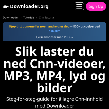
Downloader.org
Sign Up
Downloader
Tutorials
Cnn Tutorial
Kjøp ditt domene før noen andre gjør det
— 800+ utvidelser ved
ns6.com
Fjern annonser med PRO →
Slik laster du
ned Cnn-videoer,
MP3, MP4, lyd og
bilder
Steg-for-steg-guide for å lagre Cnn-innhold
med Downloader