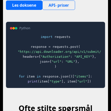
Les doksene
API- priser
Python
import
 requests

response = requests.post(

"https://api.downloader.org/api/v1/submit/"
,

    headers={
"Authorization"
: 
"API_KEY"
},

    json={
"url"
: 
"URL"
},

)

for
 item 
in
 response.json()[
"items"
]:

print
(item[
"type"
], item[
"url"
])
Ofte stilte spørsmål