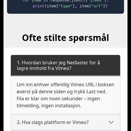
for
 item 
in
 response.json()[
"items"
]:

print
(item[
"type"
], item[
"url"
])
Ofte stilte spørsmål
1. Hvordan bruker jeg Nedlaster for å
lagre innhold fra Vimeo?
Lim inn enhver offentlig Vimeo URL i boksen
øverst på denne siden og trykk Last ned.
Fila er klar om noen sekunder – ingen
tilmelding, ingen installasjon.
2. Hva slags plattform er Vimeo?