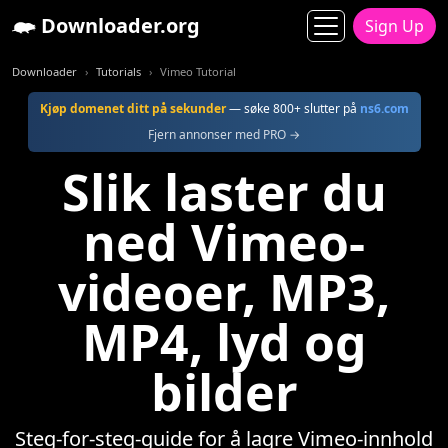
Downloader.org
Sign Up
Downloader
Tutorials
Vimeo Tutorial
Kjøp domenet ditt på sekunder
— søke 800+ slutter på
ns6.com
Fjern annonser med PRO →
Slik laster du
ned Vimeo-
videoer, MP3,
MP4, lyd og
bilder
Steg-for-steg-guide for å lagre Vimeo-innhold