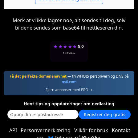
Merk at vi ikke lagrer noe, alt sendes til deg, selv
bildene sendes som base64 til nettleseren din.
★
★
★
★
★
5.0
1 review
Få det perfekte domenenavnet
— fri WHOIS personvern og DNS på
ns6.com
Fjern annonser med PRO →
Hent tips og oppdateringer om nedlasting
Registrer deg gratis
API
Personvernerklæring
Vilkår for bruk
Kontakt
oss
Følg oss på BlueSky