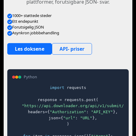
plattformer, forutsigbare JSON- svar.
1000+ støttede steder
Ett endepunkt
Forutsigelig JSON
Asynkron jobbbehandling
Les doksene
API- priser
Python
import
 requests

response = requests.post(

"https://api.downloader.org/api/v1/submit/"
,

    headers={
"Authorization"
: 
"API_KEY"
},

    json={
"url"
: 
"URL"
},

)
