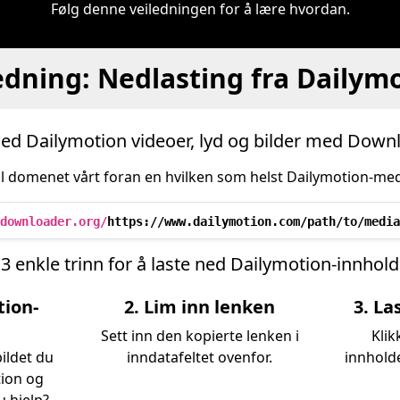
Følg denne veiledningen for å lære hvordan.
edning: Nedlasting fra Dailym
ned Dailymotion videoer, lyd og bilder med Down
il domenet vårt foran en hvilken som helst Dailymotion-med
downloader.org/
https://www.dailymotion.com/path/to/media
3 enkle trinn for å laste ned Dailymotion-innhold
tion-
2. Lim inn lenken
3. La
Sett inn den kopierte lenken i
Klik
bildet du
inndatafeltet ovenfor.
innholde
tion og