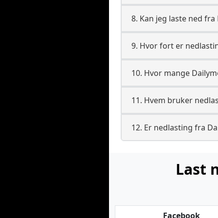
8. Kan jeg laste ned fr
9. Hvor fort er nedlast
10. Hvor mange Dailymo
11. Hvem bruker nedlast
12. Er nedlasting fra Da
Last 
Facebook