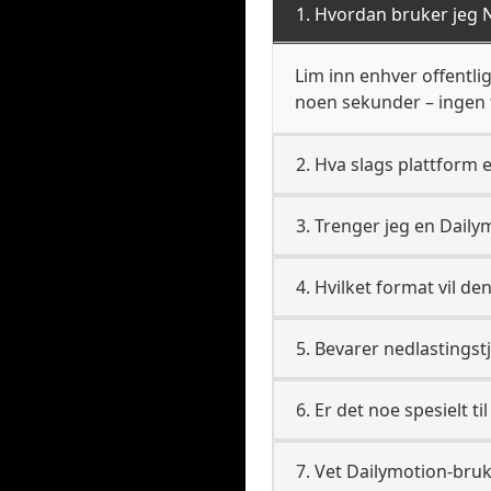
1. Hvordan bruker jeg N
Lim inn enhver offentli
noen sekunder – ingen t
2. Hva slags plattform 
3. Trenger jeg en Daily
4. Hvilket format vil den
5. Bevarer nedlastingst
6. Er det noe spesielt t
7. Vet Dailymotion-bruk