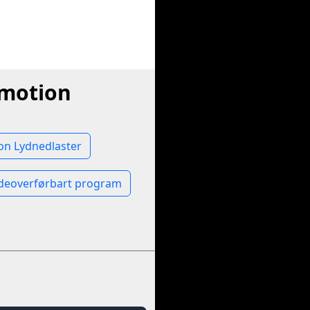
ymotion
on Lydnedlaster
ldeoverførbart program