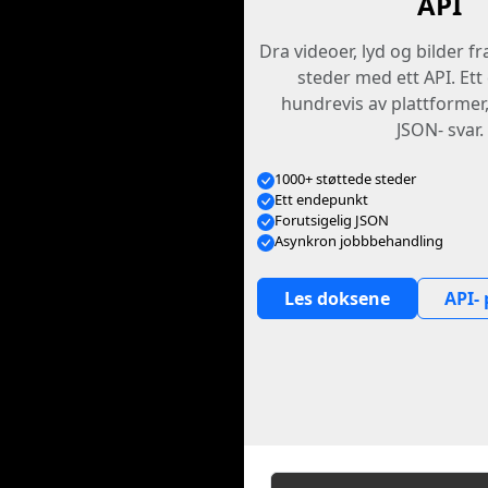
API
Dra videoer, lyd og bilder f
steder med ett API. Et
hundrevis av plattformer
JSON- svar.
1000+ støttede steder
Ett endepunkt
Forutsigelig JSON
Asynkron jobbbehandling
Les doksene
API- 