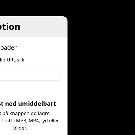
otion
loader
ie-URL slik:
st ned umiddelbart
k på knappen og lagre
t ditt i MP3, MP4, lyd eller
bilder.