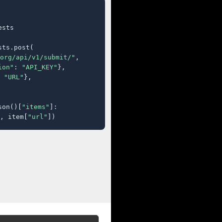
sts

ts.post(

org/api/v1/submit/"
,

ion"
: 
"API_KEY"
},

 
"URL"
},

son()[
"items"
]:

, item[
"url"
])