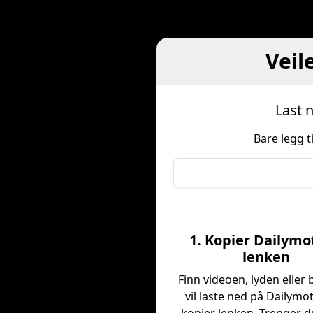
Veil
Last 
Bare legg t
1. Kopier Dailymo
lenken
Finn videoen, lyden eller 
vil laste ned på Dailymo