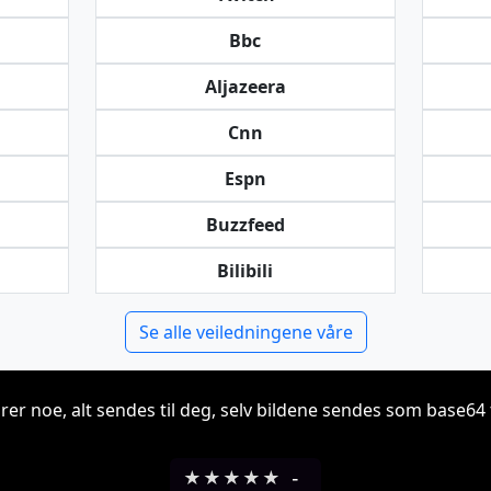
Bbc
Aljazeera
Cnn
Espn
Buzzfeed
Bilibili
Se alle veiledningene våre
grer noe, alt sendes til deg, selv bildene sendes som base64 t
★
★
★
★
★
-