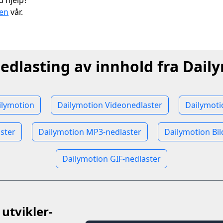
u hjelp?
gen
vår.
nedlasting av innhold fra Dail
ilymotion
Dailymotion Videonedlaster
Dailymoti
ster
Dailymotion MP3-nedlaster
Dailymotion Bi
Dailymotion GIF-nedlaster
utvikler-