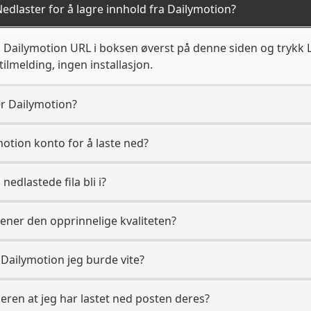
edlaster for å lagre innhold fra Dailymotion?
g Dailymotion URL i boksen øverst på denne siden og trykk La
ilmelding, ingen installasjon.
er Dailymotion?
motion konto for å laste ned?
 nedlastede fila bli i?
jener den opprinnelige kvaliteten?
il Dailymotion jeg burde vite?
eren at jeg har lastet ned posten deres?