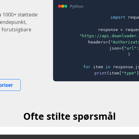
Python
ra 1000+ støttede
import
 reque
t endepunkt,
, forutsigbare
response = reques
"https://api.downloader.
    headers={
"Authorizat
    json={
"url"
:
)

for
 item 
in
 response.j
print
(item[
"type"
]
priser
Ofte stilte spørsmål