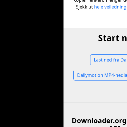
kopier lenken. Trenger d
Sjekk ut
hele veilednin
Start 
Last ned fra Da
Dailymotion MP4-nedla
Downloader.org 