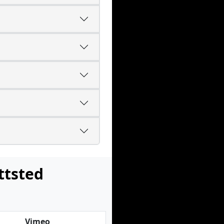
ttsted
Vimeo