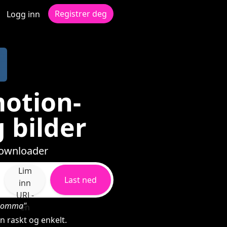
Registrer deg
Logg inn
motion-
 bilder
Downloader
Lim
Last ned
inn
URL-
d komma"
en
n raskt og enkelt.