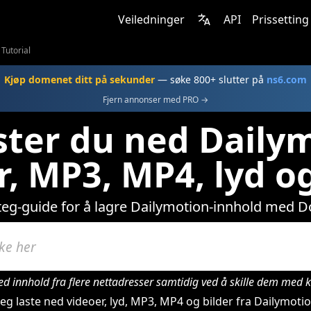
Veiledninger
API
Prissetting
Tutorial
Kjøp domenet ditt på sekunder
— søke 800+ slutter på
ns6.com
Fjern annonser med PRO →
aster du ned Daily
r, MP3, MP4, lyd og
steg-guide for å lagre Dailymotion-innhold med 
ed innhold fra flere nettadresser samtidig ved å skille dem me
g laste ned videoer, lyd, MP3, MP4 og bilder fra Dailymotio