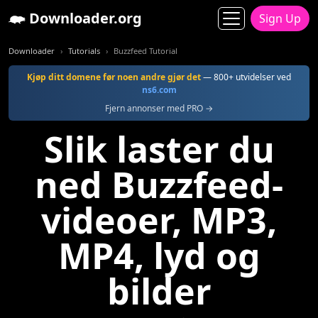
Downloader.org
Sign Up
Downloader
Tutorials
Buzzfeed Tutorial
Kjøp ditt domene før noen andre gjør det
— 800+ utvidelser ved
ns6.com
Fjern annonser med PRO →
Slik laster du
ned Buzzfeed-
videoer, MP3,
MP4, lyd og
bilder