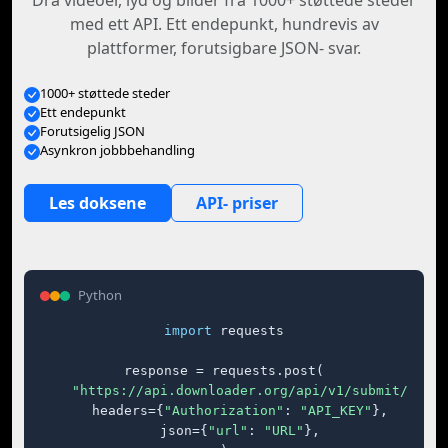
Dra videoer, lyd og bilder fra 1000+ støttede steder
med ett API. Ett endepunkt, hundrevis av
plattformer, forutsigbare JSON- svar.
1000+ støttede steder
Ett endepunkt
Forutsigelig JSON
Asynkron jobbbehandling
Les doksene
API- priser
Python
import
 requests

response = requests.post(

"https://api.downloader.org/api/v1/submit/"
,

    headers={
"Authorization"
: 
"API_KEY"
},

    json={
"url"
: 
"URL"
},
