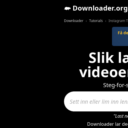
Downloader.org
Downloader
Tutorials
Instagram T
Få d
Slik 
videoe
Steg-for
"Last n
Downloader lar deg