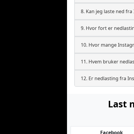
8. Kan jeg laste ned fr
9. Hvor fort er nedlast
10. Hvor mange Instagr
11. Hvem bruker nedlast
12. Er nedlasting fra In
Last 
Facebook