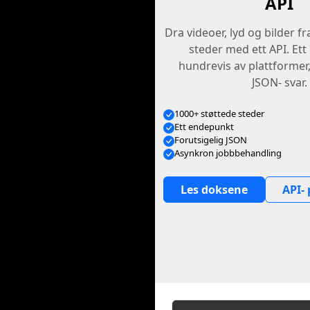
API
Dra videoer, lyd og bilder f
steder med ett API. Et
hundrevis av plattformer
JSON- svar.
1000+ støttede steder
Ett endepunkt
Forutsigelig JSON
Asynkron jobbbehandling
Les doksene
API- 