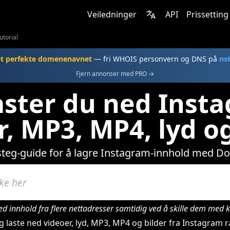
Veiledninger
API
Prissetting
utorial
et perfekte domenenavnet
— fri WHOIS personvern og DNS på
ns
Fjern annonser med PRO →
laster du ned Inst
r, MP3, MP4, lyd og
-steg-guide for å lagre Instagram-innhold med D
ed innhold fra flere nettadresser samtidig ved å skille dem me
 laste ned videoer, lyd, MP3, MP4 og bilder fra Instagram ra