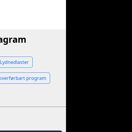
tagram
Lydnedlaster
overførbart program