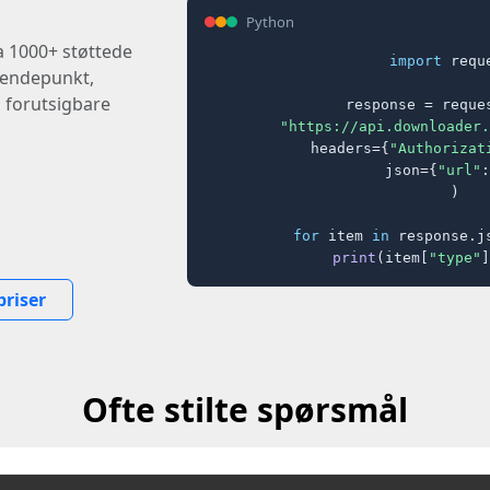
Python
ra 1000+ støttede
import
 reque
t endepunkt,
, forutsigbare
response = reques
"https://api.downloader.
    headers={
"Authorizat
    json={
"url"
:
)

for
 item 
in
 response.j
print
(item[
"type"
]
priser
Ofte stilte spørsmål