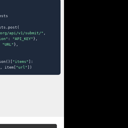
sts

ts.post(

org/api/v1/submit/"
,

ion"
: 
"API_KEY"
},

 
"URL"
},

son()[
"items"
]:

, item[
"url"
])