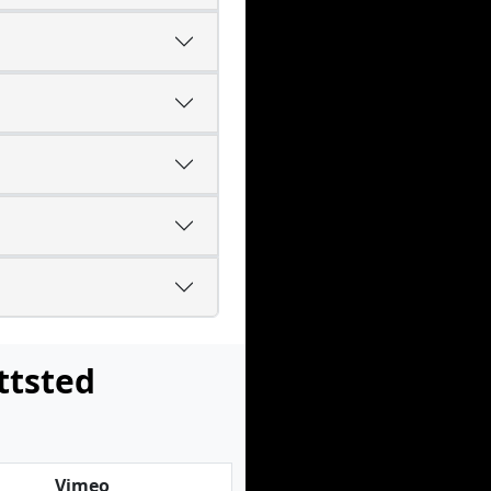
ttsted
Vimeo