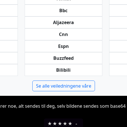
Bbc
Aljazeera
Cnn
Espn
Buzzfeed
Bilibili
Se alle veiledningene våre
grer noe, alt sendes til deg, selv bildene sendes som base64 t
★
★
★
★
★
-