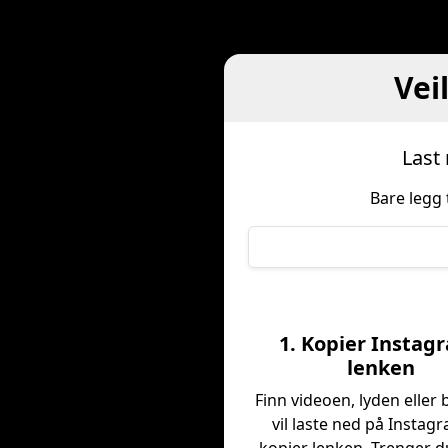
Vei
Last
Bare legg 
1. Kopier Instag
lenken
Finn videoen, lyden eller 
vil laste ned på Instag