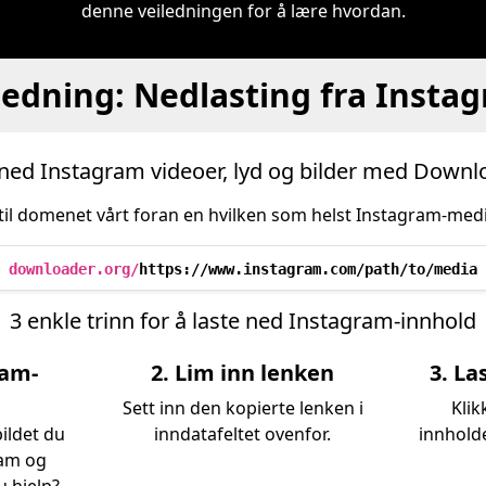
denne veiledningen for å lære hvordan.
ledning: Nedlasting fra Insta
 ned Instagram videoer, lyd og bilder med Downl
til domenet vårt foran en hvilken som helst Instagram-medi
downloader.org/
https://www.instagram.com/path/to/media
3 enkle trinn for å laste ned Instagram-innhold
ram-
2. Lim inn lenken
3. La
Sett inn den kopierte lenken i
Klik
bildet du
inndatafeltet ovenfor.
innholde
ram og