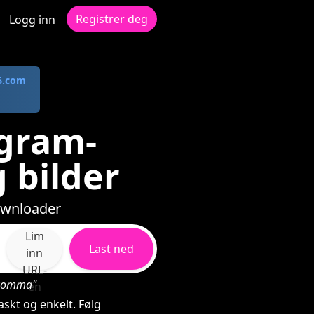
Registrer deg
Logg inn
6.com
agram-
 bilder
ownloader
Lim
Last ned
inn
URL-
d komma"
en
skt og enkelt. Følg