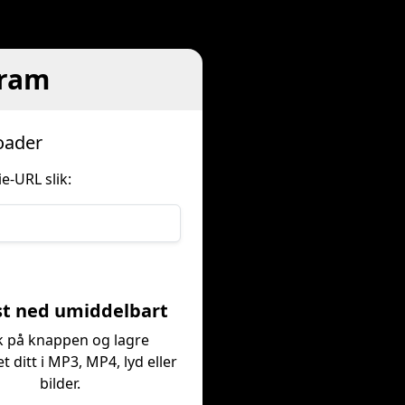
gram
oader
e-URL slik:
st ned umiddelbart
k på knappen og lagre
t ditt i MP3, MP4, lyd eller
bilder.