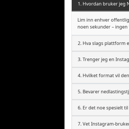
1. Hvordan bruker jeg N
Lim inn enhver offentli
noen sekunder – ingen t
2. Hva slags plattform 
3. Trenger jeg en Insta
4. Hvilket format vil den
5. Bevarer nedlastingst
6. Er det noe spesielt t
7. Vet Instagram-bruker