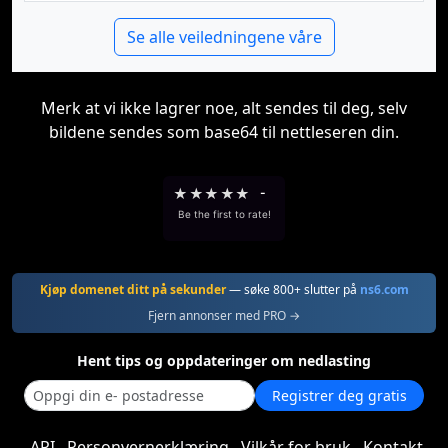
Se alle veiledningene våre
Merk at vi ikke lagrer noe, alt sendes til deg, selv
bildene sendes som base64 til nettleseren din.
★
★
★
★
★
-
Be the first to rate!
Kjøp domenet ditt på sekunder
— søke 800+ slutter på
ns6.com
Fjern annonser med PRO →
Hent tips og oppdateringer om nedlasting
Registrer deg gratis
API
Personvernerklæring
Vilkår for bruk
Kontakt