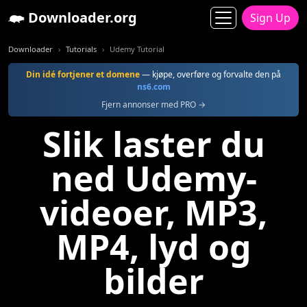
Downloader.org
Sign Up
Downloader
Tutorials
Udemy Tutorial
Din idé fortjener et domene
— kjøpe, overføre og forvalte den på
ns6.com
Fjern annonser med PRO →
Slik laster du
ned Udemy-
videoer, MP3,
MP4, lyd og
bilder