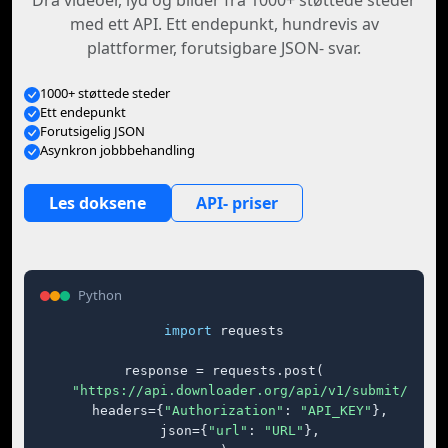
Dra videoer, lyd og bilder fra 1000+ støttede steder
med ett API. Ett endepunkt, hundrevis av
plattformer, forutsigbare JSON- svar.
1000+ støttede steder
Ett endepunkt
Forutsigelig JSON
Asynkron jobbbehandling
Les doksene
API- priser
Python
import
 requests

response = requests.post(

"https://api.downloader.org/api/v1/submit/"
,

    headers={
"Authorization"
: 
"API_KEY"
},

    json={
"url"
: 
"URL"
},
