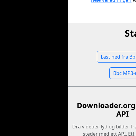
hele veiledningen
vå
St
Last ned fra Bb
Bbc MP3-
Downloader.org 
API
Dra videoer, lyd og bilder f
steder med ett API. Et