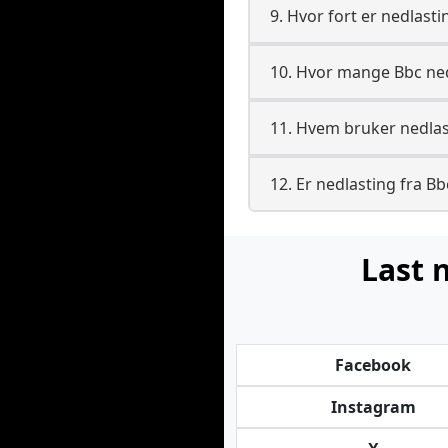
9. Hvor fort er nedlasti
10. Hvor mange Bbc ned
11. Hvem bruker nedlast
12. Er nedlasting fra Bb
Last 
Facebook
Instagram