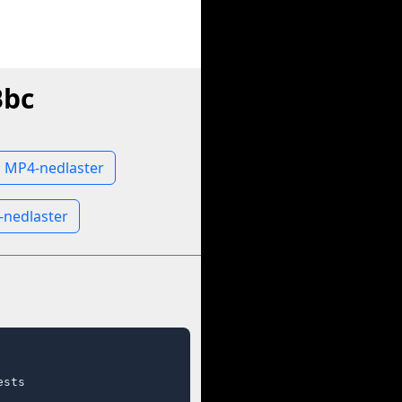
Bbc
 MP4-nedlaster
-nedlaster
sts
