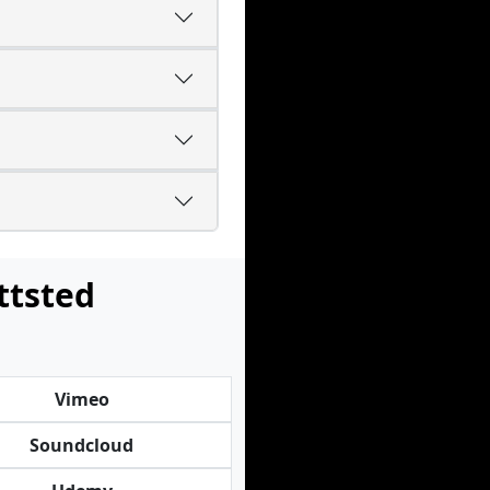
ttsted
Vimeo
Soundcloud