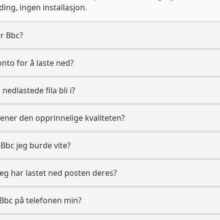
ing, ingen installasjon.
er Bbc?
onto for å laste ned?
 nedlastede fila bli i?
jener den opprinnelige kvaliteten?
l Bbc jeg burde vite?
jeg har lastet ned posten deres?
a Bbc på telefonen min?