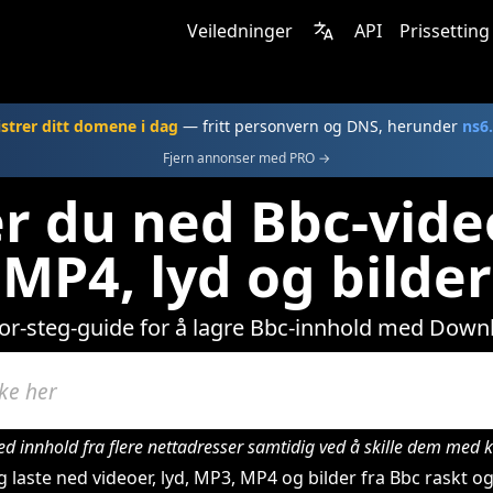
Veiledninger
API
Prissetting
strer ditt domene i dag
— fritt personvern og DNS, herunder
ns6
Fjern annonser med PRO →
ter du ned Bbc-vide
MP4, lyd og bilder
for-steg-guide for å lagre Bbc-innhold med Down
ed innhold fra flere nettadresser samtidig ved å skille dem me
 laste ned videoer, lyd, MP3, MP4 og bilder fra Bbc raskt og