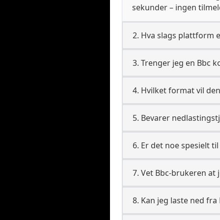
sekunder – ingen tilmeld
2. Hva slags plattform 
3. Trenger jeg en Bbc k
4. Hvilket format vil den
5. Bevarer nedlastingst
6. Er det noe spesielt ti
7. Vet Bbc-brukeren at 
8. Kan jeg laste ned fr