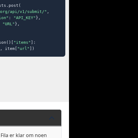
ts.post(

org/api/v1/submit/"
,

ion"
: 
"API_KEY"
},

 
"URL"
},

son()[
"items"
]:

, item[
"url"
])
 Fila er klar om noen