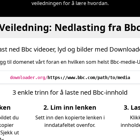
veiledningen for å lære hvordan.
Veiledning: Nedlasting fra Bb
ast ned Bbc videoer, lyd og bilder med Download
egg til domenet vårt foran en hvilken som helst Bbc-medie-UR
downloader.org/
https://www.bbc.com/path/to/media
3 enkle trinn for å laste ned Bbc-innhold
nken
2. Lim inn lenken
3. La
bildet du
Sett inn den kopierte lenken i
Klik
kopier
inndatafeltet ovenfor.
innholde
 Sjekk ut