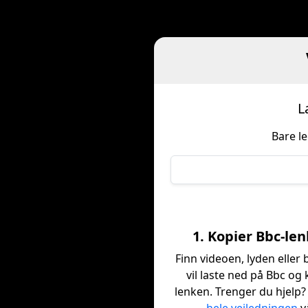
L
Bare l
1. Kopier Bbc-le
Finn videoen, lyden eller 
vil laste ned på Bbc og 
lenken. Trenger du hjelp?