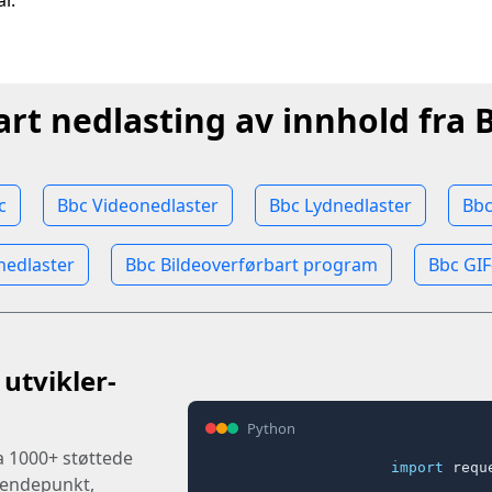
r.
art nedlasting av innhold fra 
c
Bbc Videonedlaster
Bbc Lydnedlaster
Bbc
nedlaster
Bbc Bildeoverførbart program
Bbc GIF
utvikler-
Python
ra 1000+ støttede
import
 reque
t endepunkt,