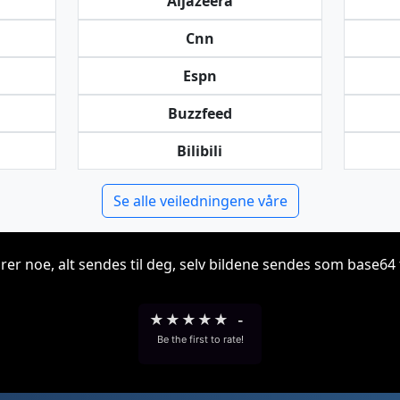
Aljazeera
Cnn
Espn
Buzzfeed
Bilibili
Se alle veiledningene våre
grer noe, alt sendes til deg, selv bildene sendes som base64 t
★
★
★
★
★
-
Be the first to rate!