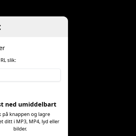
c
er
L slik:
st ned umiddelbart
k på knappen og lagre
t ditt i MP3, MP4, lyd eller
bilder.