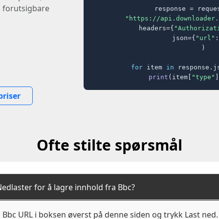
, forutsigbare
response = reques
"https://api.downloader.
    headers={
"Authorizat
    json={
"url"
:
)

for
 item 
in
 response.j
print
(item[
"type"
]
priser
Ofte stilte spørsmål
edlaster for å lagre innhold fra Bbc?
g Bbc URL i boksen øverst på denne siden og trykk Last ned.