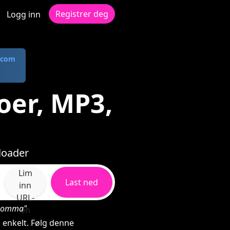
Registrer deg
Logg inn
.com
oer, MP3,
loader
Lim
Last ned
inn
URL-
d komma"
en
 enkelt. Følg denne