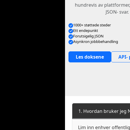
hundrevis av plattformer
JSON- svar.
1000+ støttede steder
Ett endepunkt
Forutsigelig JSON
Asynkron jobbbehandling
Les doksene
API- 
1. Hvordan bruker jeg N
Lim inn enhver offentli