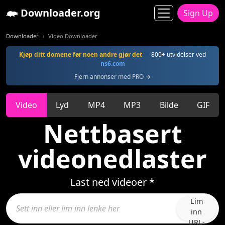
Downloader.org
Sign Up
Downloader
Video Downloader
Kjøp ditt domene før noen andre gjør det
— 800+ utvidelser ved
ns6.com
Fjern annonser med PRO →
Video
Lyd
MP4
MP3
Bilde
GIF
Nettbasert
videonedlaster
Last ned videoer *
Lim
inn
URL-