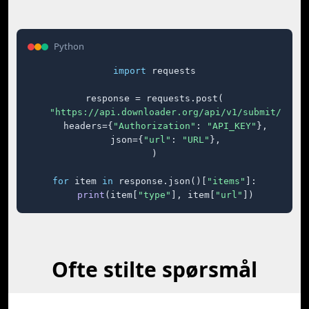
Python
import
 requests

response = requests.post(

"https://api.downloader.org/api/v1/submit/"
,

    headers={
"Authorization"
: 
"API_KEY"
},

    json={
"url"
: 
"URL"
},

)

for
 item 
in
 response.json()[
"items"
]:

print
(item[
"type"
], item[
"url"
])
Ofte stilte spørsmål