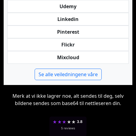
Udemy
Linkedin
Pinterest
Flickr
Mixcloud
Se alle veiledningene våre
Merk at vi ikke lagrer noe, alt sendes til deg, selv
bildene sendes som base64 til nettleseren din.
★
★
★
★
★
3.8
5 reviews